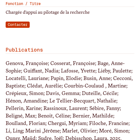
Fonction / Titre
Chargée d'appui au pilotage de la recherche
Contacter
Publications
Genova, Françoise; Cosserat, Françoise; Bage, Anne-
Sophie; Guiffant, Nadia; Lafosse, Yvette; Liéby, Paulette;
Locatelli, Lauriane; Papin, Elodie; Busin, Anne; Cecconi,
Baptiste; Clédat, Aurélie; Courbin-Coulaud , Martine;
Crépieux, Simon; Davis, Gemma; Duteille, Cécile;
Hénon, Amandine; Le Tellier-Becquart, Nathalie;
Pellerin, Karine; Rassinoux, Laurent; Sébire, Fanny;
Beligné, Max; Benoit, Céline; Bernier, Mathilde;
Boulland, Florian; Chergui, Myriam; Filoche, Francine;
Li, Ling; Marini ,Jérôme; Marlet, Olivier; Moré, Simon;
Ounsy, Majid; Sudre, Joël; Debisschop, Laura, 2025,