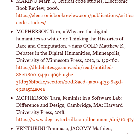
MARINO Mark C, Critical code studies, Electronic
Book Review, 2006.
https://electronicbookreview.com/publications/critica
code-studies/
MCPHERSON Tara, « Why are the digital
humanities so white? or Thinking the Histories of
Race and Computation. » dans GOLD Matthew K.,
Debates in the Digital Humanities, Minneapolis,
University of Minnesota Press, 2012, p. 139-160.
https://dhdebates.gc.cuny.edu/read/untitled-
88c11800-9446-469b-a3be-
3fdb36bfbd1e/section/20df8acd-9ab9-4f35-8a5d-
e91aa5f4a0ea
MCPHERSON Tara, Feminist in a Software Lab:
Difference and Design, Cambridge, MA: Harvard
University Press, 2018.
https://www.degruyterbrill.com/document/doi/10.41
VENTURINI Tommaso, JACOMY Mathieu,