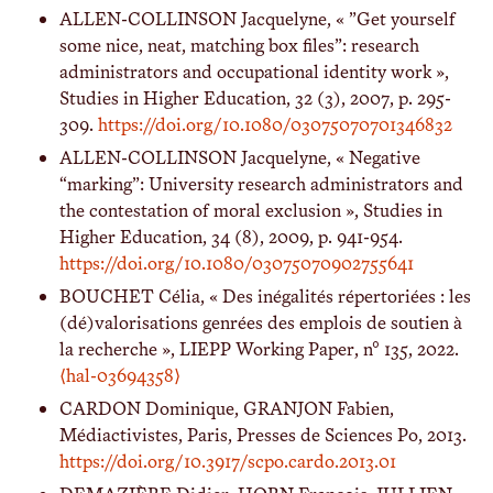
ALLEN-COLLINSON Jacquelyne, « ”Get yourself
some nice, neat, matching box files”: research
administrators and occupational identity work »,
Studies in Higher Education, 32 (3), 2007, p. 295-
309.
https://doi.org/10.1080/03075070701346832
ALLEN-COLLINSON Jacquelyne, « Negative
“marking”: University research administrators and
the contestation of moral exclusion », Studies in
Higher Education, 34 (8), 2009, p. 941-954.
https://doi.org/10.1080/03075070902755641
BOUCHET Célia, « Des inégalités répertoriées : les
(dé)valorisations genrées des emplois de soutien à
la recherche », LIEPP Working Paper, n° 135, 2022.
⟨hal-03694358⟩
CARDON Dominique, GRANJON Fabien,
Médiactivistes, Paris, Presses de Sciences Po, 2013.
https://doi.org/10.3917/scpo.cardo.2013.01