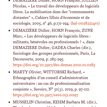
DEMAZIÈRE Didier, HORN François, JULLIEN
Nicolas, « Le travail des développeurs de logiciels
libres. La mobilisation dans des “communautés
distantes” », Cahiers lillois d’économie et de
sociologie, 2005, n° 46, p.171-194.
⟨hal-00282214v1⟩
DEMAZIÈRE Didier, HORN François, ZUNE
Marc, « Les développeurs de logiciels libres :
militants, bénévoles ou professionnels ? », dans
DEMAZIERE Didier, GADEA Charles (dir.),
Sociologie des groupes professionnels, Paris, La
Découverte, 2009, p. 285-295.
https://doi.org/10.3917/dec.demaz.2010.01.0285
MARTY Olivier, WITTORSKI Richard, «
Ethnographie d’un conseil d’administration
universitaire : un cas de professionnalisation
conjointe », Savoirs, N° 51(3), 2019, p. 97-112.
https://doi.org/10.3917/savo.051.0097
MUSSELIN Christine, KEHM Barbara M. (dir.),