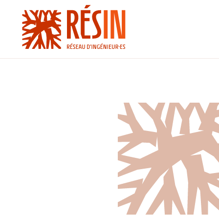
Ingénieur·es
>
Estelle Lecat