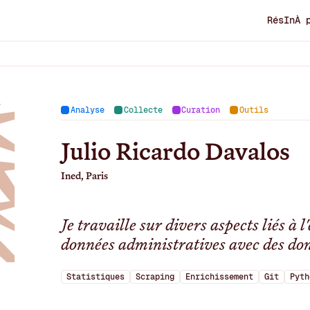
RésIn
À 
Analyse
Collecte
Curation
Outils
Julio Ricardo Davalos
Ined, Paris
Je travaille sur divers aspects liés à
données administratives avec des don
Statistiques
Scraping
Enrichissement
Git
Pyth