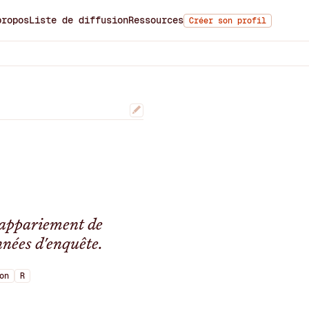
propos
Liste de diffusion
Ressources
Créer son profil
 l'appariement de
nées d'enquête.
on
R