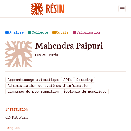
Ingénieur·es
>
Mahendra Paipuri
Analyse
Collecte
Outils
Valorisation
Mahendra Paipuri
CNRS, Paris
Apprentissage automatique
APIs
Scraping
Administration de systèmes d'information
Langages de programmation
Écologie du numérique
Institution
CNRS, Paris
Langues