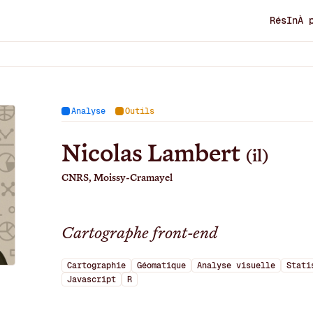
RésIn
À 
Analyse
Outils
Nicolas Lambert
(il)
CNRS, Moissy-Cramayel
Cartographe front-end
Cartographie
Géomatique
Analyse visuelle
Stati
Javascript
R