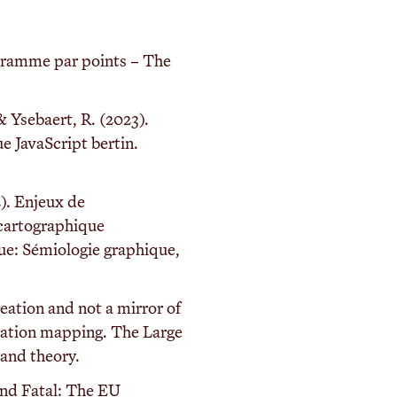
ogramme par points – The
 Ysebaert, R. (2023).
e JavaScript bertin.
). Enjeux de
cartographique
e: Sémiologie graphique,
eation and not a mirror of
ration mapping. The Large
 and theory.
and Fatal: The EU